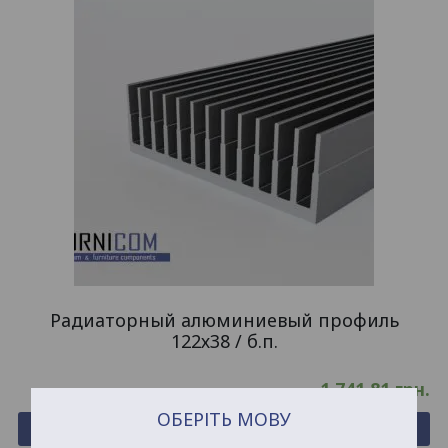
Радиаторный алюминиевый профиль
122х38 / б.п.
1,741.81
грн.
ОБЕРІТЬ МОВУ
Купить