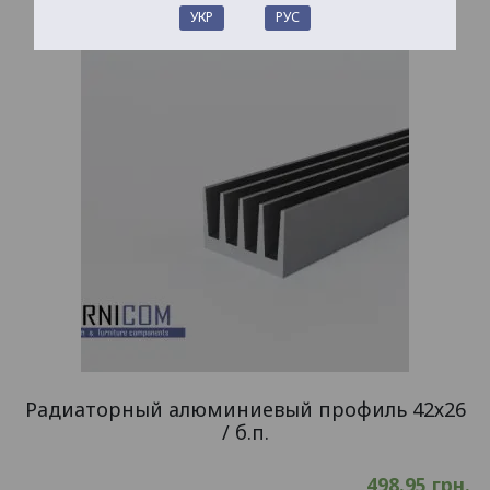
УКР
РУС
Радиаторный алюминиевый профиль 42х26
/ б.п.
498.95
грн.