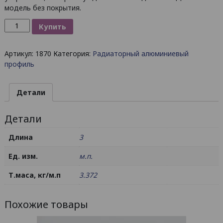
модель без покрытия.
Количество
Купить
товара
Радиаторный
Артикул:
1870
Категория:
Радиаторный алюминиевый
алюминиевый
профиль
профиль
94х33
/
Детали
б.п.
Детали
Длина
3
Ед. изм.
м.п.
Т.маса, кг/м.п
3.372
Похожие товары