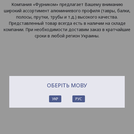
Компания «Фурником» предлагает Вашему вниманию
широкий ассортимент алюминиевого профиля (тавры, балки,
полосы, прутки, трубы и т.д.) высокого качества.
Представленный товар всегда есть в наличии на складе
компании. При необходимости доставим заказ в кратчайшие
сроки в любой регион Украины.
ОБЕРІТЬ МОВУ
УКР
РУС