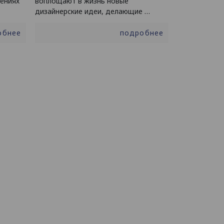
щениях
воплощают в жизнь новые
дизайнерские идеи, делающие …
обнее
подробнее