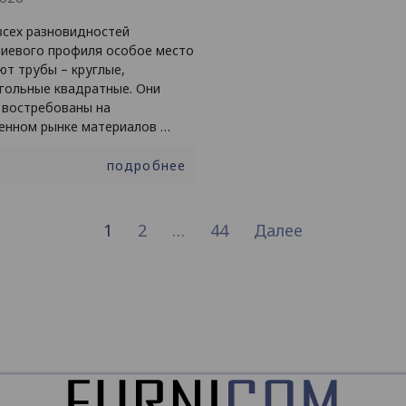
всех разновидностей
иевого профиля особое место
ют трубы – круглые,
гольные квадратные. Они
 востребованы на
енном рынке материалов …
подробнее
1
2
…
44
Далее