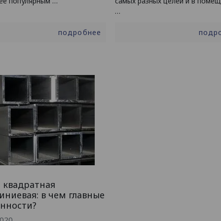
ее популярным …
самых разных целей и в поме
…
подробнее
подр
 квадратная
ниевая: в чем главные
енности?
2020