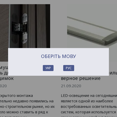
ОБЕРІТЬ МОВУ
мущества скрытых
Светодиодный
УКР
РУС
ь для дверей-
алюминиевый профиль
димок
верное решение
2020
21.09.2020
скрытого монтажа
LED-освещение на сегодняшни
тельно недавно появились на
является одной из наиболее
но-строительном рынке, но их
востребованных осветительн
ело можно ставить в ряд к
систем, которая используется