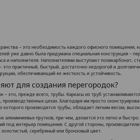
транства – это необходимость каждого офисного помещения, 
целей уже давно была придумана специальная конструкция – пе
аса и наполнителя. Наполнителями выступают поликарбонат, с
а – это практичный, быстрый, достаточно недорогой и долгове
рукции, обеспечивающий ее жесткость и устойчивость.
яют для создания перегородок?
– это, прежде всего, трубы. Каркасы из труб устанавливаются к
, производственных цехах. Благодаря им просто сконструиров
из которого производятся трубы, обладает легким весом, высо
ю алюминиевых прутков, при чем, делается это легко и быстро
ий под интерьер помещения. С другой стороны, производител
 золотистый, серебряный или бронзовый цвет.