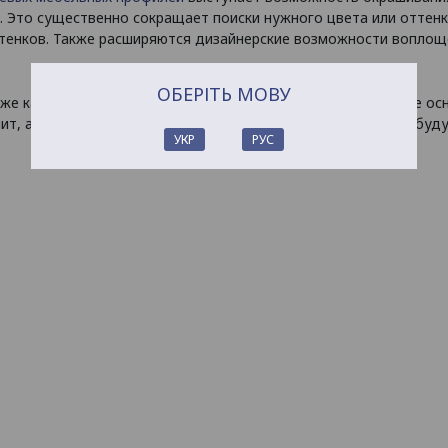
. Это существенно сокращает поиски нужного цвета или оттен
ттенков. Также расширяются дизайнерские возможности воплощ
ОБЕРІТЬ МОВУ
кже как торцовочный мебельный элемент, выполняющий две осн
ит, а также маскирует сколы, неровности, другие дефекты буд
УКР
РУС