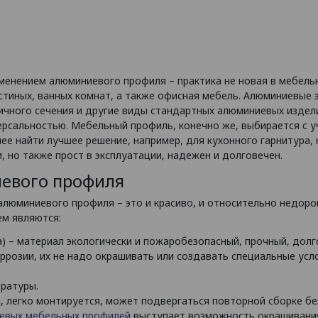
менением алюминиевого профиля – практика не новая в мебель
стиных, ванных комнат, а также офисная мебель. Алюминиевые
личного сечения и другие виды стандартных алюминиевых изде
ерсальностью. Мебельный профиль, конечно же, выбирается с 
ее найти лучшее решение, например, для кухонного гарнитура,
, но также прост в эксплуатации, надежен и долговечен.
евого профиля
юминиевого профиля – это и красиво, и относительно недорог
м являются:
а) – материал экологически и пожаробезопасный, прочный, долг
розии, их не надо окрашивать или создавать специальные усло
ературы.
 легко монтируется, может подвергаться повторной сборке без
евых мебельных профилей
выступает возможность окрашивания