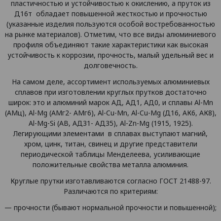
пластичностью и устойчивостью к окислению, а пруток из
Д16т обладает повышенной жесткостью и прочностью
(указанные изделия пользуются особой востребованностью
на рынке материалов). Отметим, что все виды алюминиевого
профиля объединяют такие характеристики как высокая
устойчивость к коррозии, прочность, малый удельный вес и
долговечность.
На самом деле, ассортимент используемых алюминиевых
сплавов при изготовлении круглых прутков достаточно
широк: это и алюминий марок АД, АД1, АД0, и сплавы Al-Mn
(АМц), Al-Mg (АМг2- АМг6), Al-Cu-Mn, Al-Cu-Mg (Д16, АК6, АК8),
Al-Mg-Si (АВ, АД31- АД35), Al-Zn-Mg (1915, 1925).
Легирующими элементами в сплавах выступают магний,
хром, цинк, титан, свинец и другие представители
периодической таблицы Менделеева, усиливающие
положительные свойства металла алюминия.
Круглые прутки изготавливаются согласно ГОСТ 21488-97.
Различаются по критериям:
— прочности (бывают нормальной прочности и повышенной);