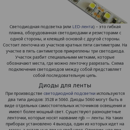
Светодиодная подсветка (или
LED-лента
) – это гибкая
планка, оборудованная светодиодами и резисторами с
одной стороны, и клеящей основой с другой стороны.
Состоит ленточка из участков кратных пяти сантиметрам. На
участке в пять сантиметров прикреплены три светодиода.
Участок разбит специальными метками, которые
обозначают места, где можно ленточку разрезать. Схема
подключения светодиодов между собой представляет
собой последовательную цепь.
Диоды для ленты
При производстве
светодиодной подсветки
используются
два типа диодов: 3528 и 5060. Диоды 5060 могут быть в
виде отдельных самостоятельных источников освещения и
имеют более мощный свет. Существуют разноцветные
ленточки, которые носят название rgb — ленты. На таких
приборах установлено 4 выхода, один из которых идет на
массу, а остальные три на свой цвет. Отметим, что при