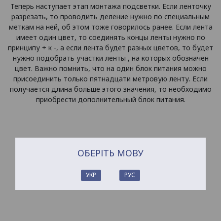
Теперь наступает этап монтажа подсветки. Если ленточку
разрезать, то проводить деление нужно по специальным
меткам на ней, об этом тоже говорилось ранее. Если лента
имеет один цвет, то соединять концы ленты нужно по
принципу + к -, а если лента будет разных цветов, то будет
нужно подобрать участки ленты , на которых обозначен
цвет. Важно помнить, что на один блок питания можно
присоединить только пятнадцати метровую ленту. Если
получается длина больше этого значения, то необходимо
приобрести дополнительный блок питания.
ОБЕРІТЬ МОВУ
УКР
РУС