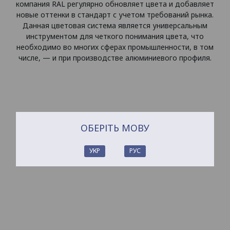
компания RAL регулярно обновляет цвета и добавляет
новые оттенки в стандарт с учетом требований рынка.
Данная цветовая система является универсальным
инструментом для четкого понимания цвета, что
необходимо во многих сферах промышленности, в том
числе, — и при производстве алюминиевого профиля.
ОБЕРІТЬ МОВУ
УКР
РУС