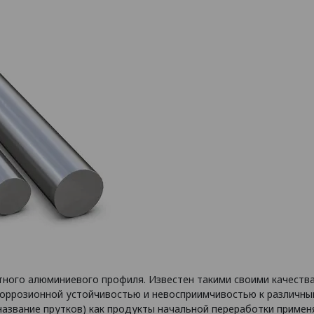
ого алюминиевого профиля. Известен такими своими качествам
коррозионной устойчивостью и невосприимчивостью к различн
название прутков) как продукты начальной переработки приме