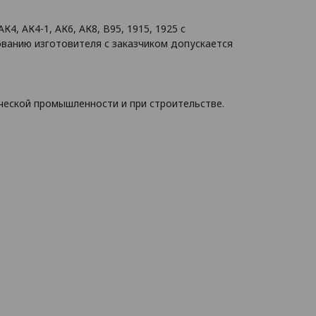
АК4, АК4-1, АК6, АК8, В95, 1915, 1925 с
ованию изготовителя с заказчиком допускается
ческой промышленности и при строительстве.