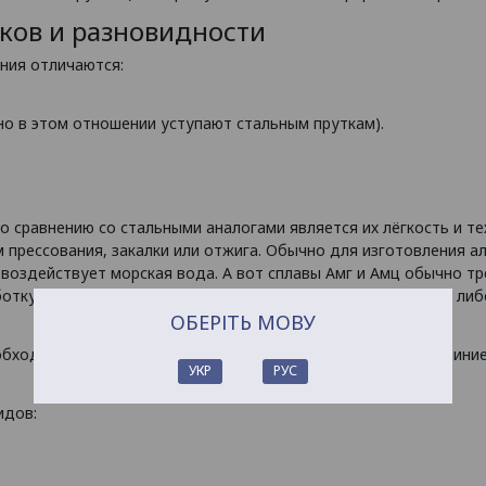
ков и разновидности
ния отличаются:
но в этом отношении уступают стальным пруткам).
сравнению со стальными аналогами является их лёгкость и те
прессования, закалки или отжига. Обычно для изготовления а
 воздействует морская вода. А вот сплавы Амг и Амц обычно 
тку. Cплавы АК (ковочные) нуждаются в сварке роликовой либ
ОБЕРІТЬ МОВУ
бходимо, чтобы продукция была стойкой к коррозии. Алюмини
УКР
РУС
идов: