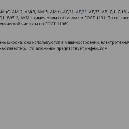
АМцС, АМг2, АМгЗ, АМг5, АМгб, АД31,
АДЗЗ
, АД35, АВ, Д1, Д16, 
Д1, В95-2, АКМ с химическим составом по ГОСТ 1131. По соглас
хнической чистоты по ГОСТ 11069.
ень широка: они используются в машиностроении, электротехни
как известно, что алюминий препятствует инфекциям.