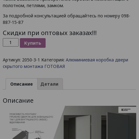
полотном, петлями, замком.
За подробной консультацией обращайтесь по номеру 098-
887-15-87
Скидки при оптовых заказах!!!
Количество
Купить
товара
Коробка
Артикул:
2050-3-1
Категория:
Алюминиевая коробка двери
двери
скрытого монтажа ГОТОВАЯ
скрытого
монтажа
STANDART
Описание
Детали
до
2800
Описание
ЧЕРНЫЙ