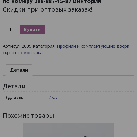
по номеру 098-887-15-87 Виктория
Скидки при оптовых заказах!
Количество
Купить
товара
Комплект
Артикул:
2039
Категория:
Профили и комплектующие двери
коробка
скрытого монтажа
двери
скрытого
монтажа
Детали
Детали
Ед. изм.
/ шт
Похожие товары