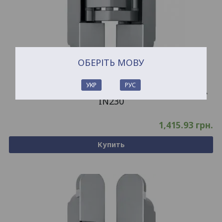
ОБЕРІТЬ МОВУ
УКР
РУС
Петля скрытого монтажа OTLAV INVISACTA
IN230
1,415.93
грн.
Купить