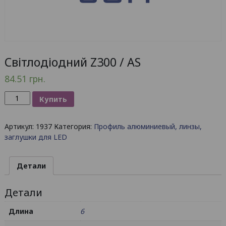
Світлодіодний Z300 / AS
84.51
грн.
Количество
Купить
товара
Світлодіодний
Артикул:
1937
Категория:
Профиль алюминиевый, линзы,
Z300
заглушки для LED
/
AS
Детали
Детали
Длина
6