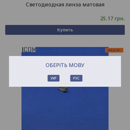
Светодиодная линза матовая
25.17
грн.
Купить
АКЦІЯ!
ОБЕРІТЬ МОВУ
УКР
РУС