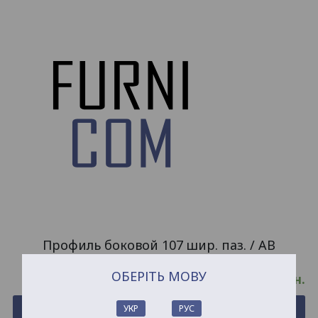
Профиль боковой 107 шир. паз. / AB
ОБЕРІТЬ МОВУ
198.01
грн.
Купить
УКР
РУС