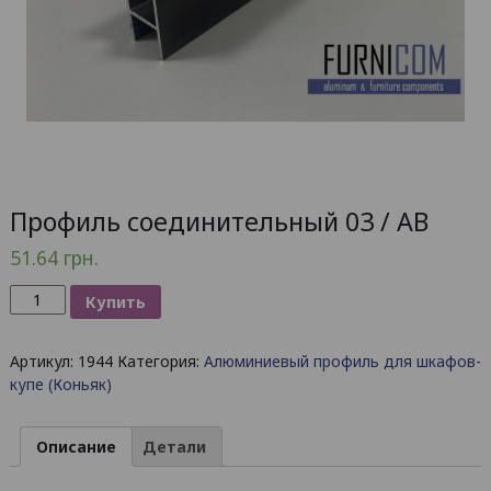
Профиль соединительный 03 / AB
51.64
грн.
Количество
Купить
товара
Профиль
Артикул:
1944
Категория:
Алюминиевый профиль для шкафов-
соединительный
купе (Коньяк)
03
/
AB
Описание
Детали