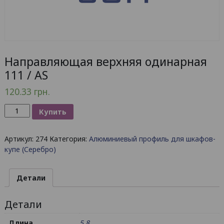
Направляющая верхняя одинарная
111 / AS
120.33
грн.
Количество
Купить
товара
Направляющая
Артикул:
274
Категория:
Алюминиевый профиль для шкафов-
верхняя
купе (Серебро)
одинарная
111
/
Детали
AS
Детали
Длина
5.8