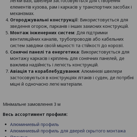
легкій вазі, швелери застосовуються для створення
елементів кузова, рам і каркасів у транспортних засобах і
механізмах.
Огороджувальні конструкції
: Використовується для
зведення огорож, парканів і інших захисних конструкцій.
Монтаж інженерних систем
: Для підтримки
вентиляційних каналів, трубопроводів або кабельних
систем завдяки своїй міцності та стійкості до корозії.
Сонячні панелі та енергетика
: Використовується для
монтажу каркасів і кріплень для сонячних панелей, де
важлива надійність і легкість конструкцій.
Авіація та кораблебудування
: Алюмінієві швелери
застосовуються в конструкціях літаків і суден, де потрібні
міцні й одночасно легкі матеріали.
Мінімальне замовлення 3 м
Весь ассортимент профиля:
Алюминиевый профиль
Алюминиевый профиль для дверей скрытого монтажа