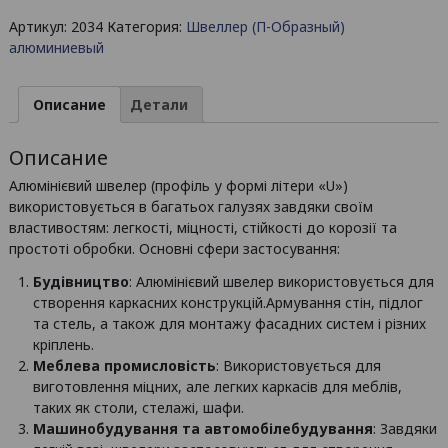
Швеллер
Артикул:
2034
Категория:
Швеллер (П-Образный)
алюминиевый
алюминиевый
120х40х3
(внут.розм.
114)/
Описание
Детали
БП
Описание
Алюмінієвий швелер (профіль у формі літери «U»)
використовується в багатьох галузях завдяки своїм
властивостям: легкості, міцності, стійкості до корозії та
простоті обробки. Основні сфери застосування:
Будівництво
: Алюмінієвий швелер використовується для
створення каркасних конструкцій.Aрмування стін, підлог
та стель, а також для монтажу фасадних систем і різних
кріплень.
Меблева промисловість
: Використовується для
виготовлення міцних, але легких каркасів для меблів,
таких як столи, стелажі, шафи.
Машинобудування та автомобілебудування
: Завдяки