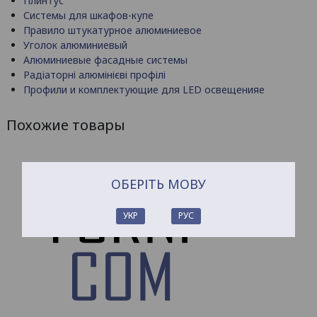
Плинтус
Системы для шкафов-купе
Правило штукатурное алюминиевое
Уголок алюминиевый
Алюминиевые фасадные системы
Радіаторні алюмінієві профілі
Профили и комплектующие для LED освещенияе
Похожие товары
ОБЕРІТЬ МОВУ
УКР
РУС