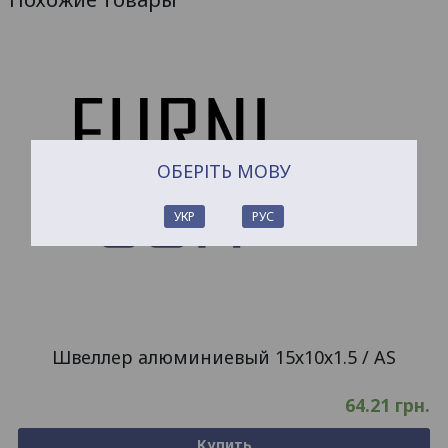
ОБЕРІТЬ МОВУ
УКР
РУС
Швеллер алюминиевый 15х10х1.5 / AS
64.21
грн.
Купить