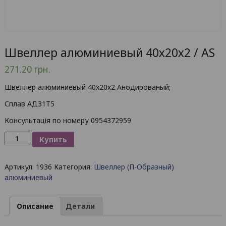
Швеллер алюминиевый 40х20х2 / AS
271.20
грн.
Швеллер алюминиевый 40х20х2 Анодированый;
Сплав АД31Т5
Консультація по номеру 0954372959
Количество
Купить
товара
Швеллер
Артикул:
1936
Категория:
Швеллер (П-Образный)
алюминиевый
алюминиевый
40х20х2
/
AS
Описание
Детали