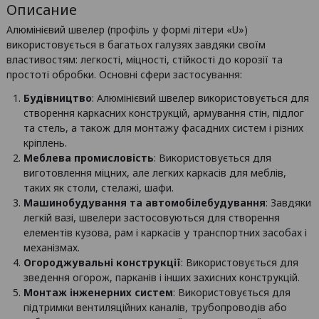
Описание
Алюмінієвий швелер (профіль у формі літери «U»)
використовується в багатьох галузях завдяки своїм
властивостям: легкості, міцності, стійкості до корозії та
простоті обробки. Основні сфери застосування:
Будівництво
: Алюмінієвий швелер використовується для
створення каркасних конструкцій, армування стін, підлог
та стель, а також для монтажу фасадних систем і різних
кріплень.
Меблева промисловість
: Використовується для
виготовлення міцних, але легких каркасів для меблів,
таких як столи, стелажі, шафи.
Машинобудування та автомобілебудування
: Завдяки
легкій вазі, швелери застосовуються для створення
елементів кузова, рам і каркасів у транспортних засобах і
механізмах.
Огороджувальні конструкції
: Використовується для
зведення огорож, парканів і інших захисних конструкцій.
Монтаж інженерних систем
: Використовується для
підтримки вентиляційних каналів, трубопроводів або