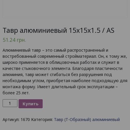
Тавр алюминиевый 15x15x1.5 / AS
51.24
грн.
Алюминиевый тавр – это самый распространенный и
востребованный современный стройматериал. Он, к тому же,
широко применяется в облицовочных работах и служит в
качестве стыковочного элемента. Благодаря пластичности
алюминия, тавр может сгибаться без разрушения под
необходимым углом, приобретая наиболее подходящую для
монтажа форму. Имеет длительный срок эксплуатации –
более 25 лет.
Количество
Купить
товара
Тавр
Артикул:
1670
Категория:
Тавр (Т-Образный) алюминиевый
алюминиевый
15x15x1.5