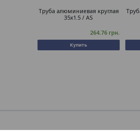
Труба алюминиевая круглая
Труб
35х1.5 / AS
264.76
грн.
Купить