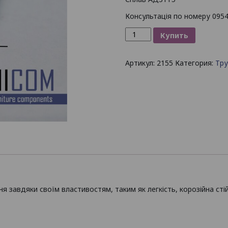
Консультація по номеру 095
Количество
Купить
товара
Труба
Артикул:
2155
Категория:
Тру
алюминиевая
круглая
20х1
мм
/
б.п.
 завдяки своїм властивостям, таким як легкість, корозійна стій