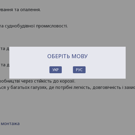
.
ування та опалення.
 та суднобудівної промисловості.
та для створення конструкцій з антенами.
ОБЕРІТЬ МОВУ
та дизайнерських рішень.
УКР
РУС
обництві через стійкість до корозії.
я у багатьох галузях, де потрібні легкість, довговічність і зах
о монтажа