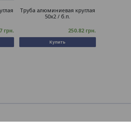
углая
Труба алюминиевая круглая
50х2 / б.п.
47
грн.
250.82
грн.
Купить
ООО
ФУРНИКОМ
© 2026