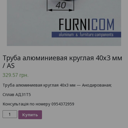
Труба алюминиевая круглая 40х3 мм
/ AS
329.57
грн.
Труба алюминиевая круглая 40х3 мм — Анодированая;
Сплав АД31Т5
Консультація по номеру 0954372959
Количество
Купить
товара
Труба