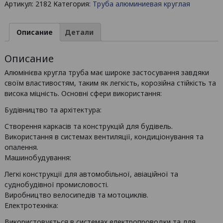
Артикул:
2182
Категория:
Труба алюминиевая круглая
алюминиевая
круглая
40х3
Описание
Детали
мм
/
Описание
AS
Алюмінієва кругла труба має широке застосування завдяки
своїм властивостям, таким як легкість, корозійна стійкість та
висока міцність. Основні сфери використання:
Будівництво та архітектура:
Створення каркасів та конструкцій для будівель.
Використання в системах вентиляції, кондиціонування та
опалення.
Машинобудування:
Легкі конструкції для автомобільної, авіаційної та
суднобудівної промисловості.
Виробництво велосипедів та мотоциклів.
Електротехніка:
Використовується в системах електропроводки та для