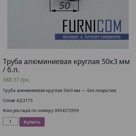
Труба алюминиевая круглая 50х3 мм
/ б.п.
388.37
грн.
Труба алюминиевая круглая 50х3 мм — Без покрытия;
Сплав АД31Т5
Консультація по номеру 0954372959
Количество
Купить
товара
Труба