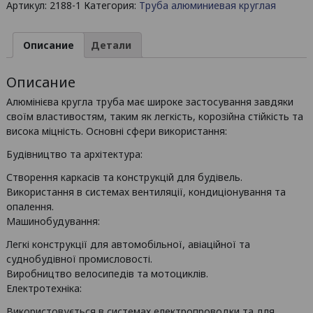
Артикул:
2188-1
Категория:
Труба алюминиевая круглая
алюминиевая
круглая
50х3
Описание
Детали
мм
/
Описание
б.п.
Алюмінієва кругла труба має широке застосування завдяки
своїм властивостям, таким як легкість, корозійна стійкість та
висока міцність. Основні сфери використання:
Будівництво та архітектура:
Створення каркасів та конструкцій для будівель.
Використання в системах вентиляції, кондиціонування та
опалення.
Машинобудування:
Легкі конструкції для автомобільної, авіаційної та
суднобудівної промисловості.
Виробництво велосипедів та мотоциклів.
Електротехніка:
Використовується в системах електропроводки та для