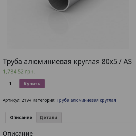
Труба алюминиевая круглая 80х5 / AS
1,784.52
грн.
Количество
Купить
товара
Труба
Артикул:
2194
Категория:
Труба алюминиевая круглая
алюминиевая
круглая
80х5
Описание
Детали
/
AS
Описание