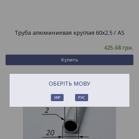
Труба алюминиевая круглая 60х2.5 / AS
425.68
грн.
Купить
ОБЕРІТЬ МОВУ
УКР
РУС