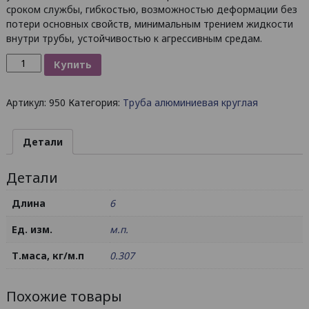
сроком службы, гибкостью, возможностью деформации без
потери основных свойств, минимальным трением жидкости
внутри трубы, устойчивостью к агрессивным средам.
Количество
Купить
товара
Труба
Артикул:
950
Категория:
Труба алюминиевая круглая
алюминиевая
круглая
20х2
Детали
/
AS
Детали
Длина
6
Ед. изм.
м.п.
Т.маса, кг/м.п
0.307
Похожие товары