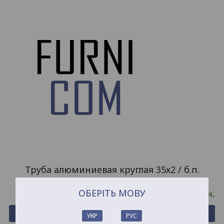
Труба алюминиевая круглая 35х2 / б.п.
ОБЕРІТЬ МОВУ
191.49
грн.
Купить
УКР
РУС