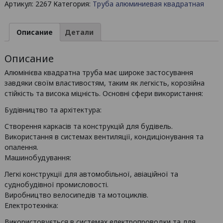
Артикул:
2267
Категория:
Труба алюминиевая квадратная
алюминиевая
квадратная
12х12х1
Описание
Детали
/
Б.П.
Описание
Алюмінієва квадратна труба має широке застосування
завдяки своїм властивостям, таким як легкість, корозійна
стійкість та висока міцність. Основні сфери використання:
Будівництво та архітектура:
Створення каркасів та конструкцій для будівель.
Використання в системах вентиляції, кондиціонування та
опалення.
Машинобудування:
Легкі конструкції для автомобільної, авіаційної та
суднобудівної промисловості.
Виробництво велосипедів та мотоциклів.
Електротехніка:
Використовується в системах електропроводки та для