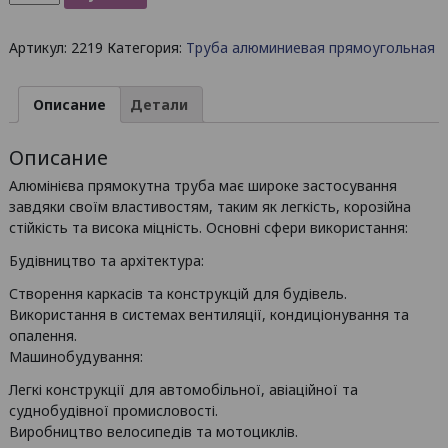
товара
Труба
Артикул:
2219
Категория:
Труба алюминиевая прямоугольная
алюминиевая
прямоугольная
30х15х2
Описание
Детали
мм
/
Описание
AS
Алюмінієва прямокутна труба має широке застосування
завдяки своїм властивостям, таким як легкість, корозійна
стійкість та висока міцність. Основні сфери використання:
Будівництво та архітектура:
Створення каркасів та конструкцій для будівель.
Використання в системах вентиляції, кондиціонування та
опалення.
Машинобудування:
Легкі конструкції для автомобільної, авіаційної та
суднобудівної промисловості.
Виробництво велосипедів та мотоциклів.