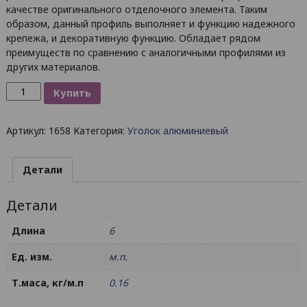
качестве оригинального отделочного элемента. Таким
образом, данный профиль выполняет и функцию надежного
крепежа, и декоративную функцию. Обладает рядом
преимуществ по сравнению с аналогичными профилями из
других материалов.
Количество
Купить
товара
Уголок
Артикул:
1658
Категория:
Уголок алюминиевый
алюминиевый
30х30х1.3
/
Детали
AS
Детали
Длина
6
Ед. изм.
м.п.
Т.маса, кг/м.п
0.16