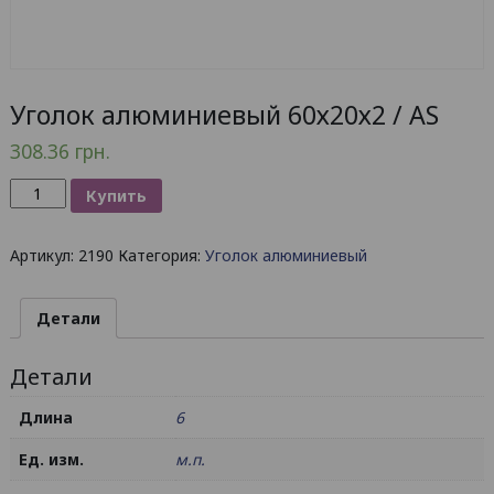
Уголок алюминиевый 60х20х2 / AS
308.36
грн.
Количество
Купить
товара
Уголок
Артикул:
2190
Категория:
Уголок алюминиевый
алюминиевый
60х20х2
/
Детали
AS
Детали
Длина
6
Ед. изм.
м.п.