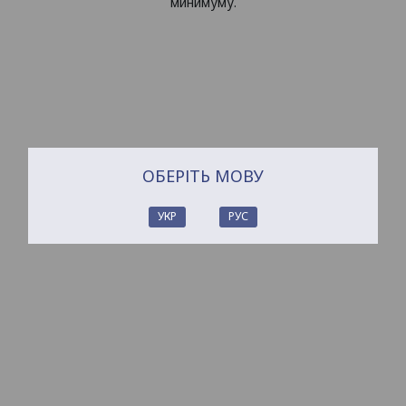
минимуму.
ОБЕРІТЬ МОВУ
УКР
РУС