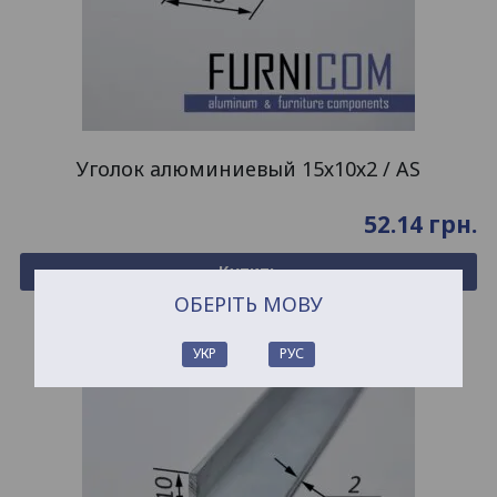
Уголок алюминиевый 15х10х2 / AS
52.14
грн.
Купить
ОБЕРІТЬ МОВУ
УКР
РУС