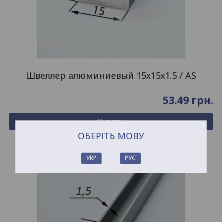
Швеллер алюминиевый 15х15х1.5 / AS
53.49
грн.
Купить
ОБЕРІТЬ МОВУ
УКР
РУС