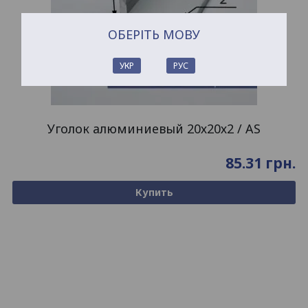
ОБЕРІТЬ МОВУ
УКР
РУС
Уголок алюминиевый 20х20х2 / AS
85.31
грн.
Купить