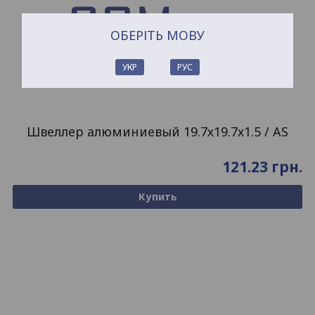
ОБЕРІТЬ МОВУ
УКР
РУС
Швеллер алюминиевый 19.7х19.7х1.5 / AS
121.23
грн.
Купить