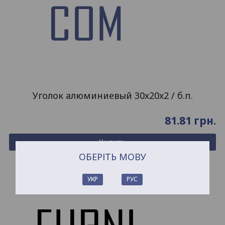
Уголок алюминиевый 30х20х2 / б.п.
81.81
грн.
Купить
ОБЕРІТЬ МОВУ
УКР
РУС