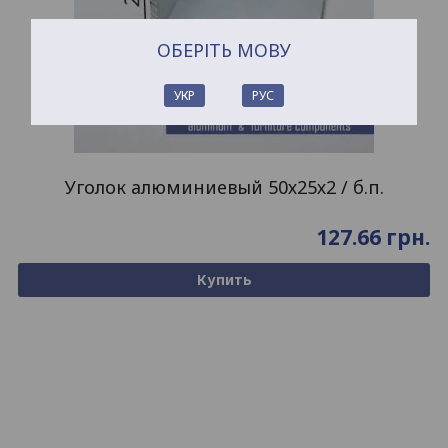
ОБЕРІТЬ МОВУ
УКР
РУС
Уголок алюминиевый 50х25х2 / б.п.
127.66
грн.
Купить