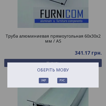
Труба алюминиевая прямоугольная 60х30х2
мм / AS
341.17
грн.
Купить
ОБЕРІТЬ МОВУ
УКР
РУС