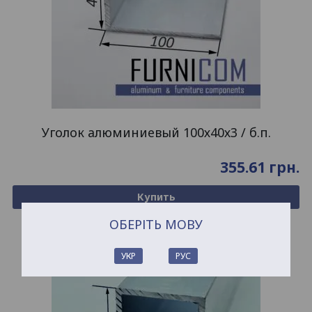
Уголок алюминиевый 100х40х3 / б.п.
355.61
грн.
Купить
ОБЕРІТЬ МОВУ
УКР
РУС