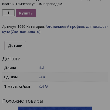
влаге и температурным перепадам.
Количество
Купить
товара
Направляющая
Артикул:
1690
Категория:
Алюминиевый профиль для шкафов-
верхняя
купе (Светлое золото)
двойная
104
/
Детали
AG-
R
Детали
Длина
5.8
Ед. изм.
м.п.
Т.маса, кг/м.п
0.419
Похожие товары