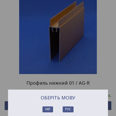
Профиль нижний 01 / AG-R
127.52
грн.
ОБЕРІТЬ МОВУ
Купить
УКР
РУС