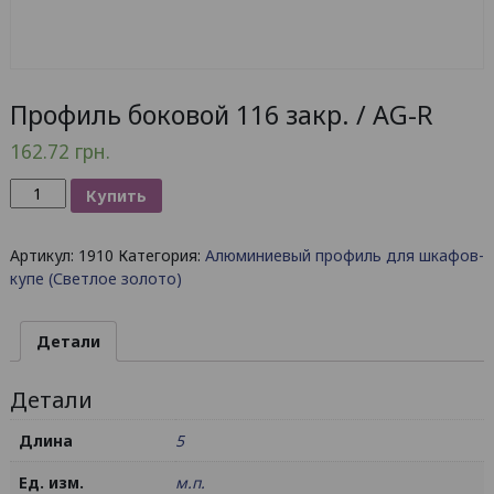
Профиль боковой 116 закр. / AG-R
162.72
грн.
Количество
Купить
товара
Профиль
Артикул:
1910
Категория:
Алюминиевый профиль для шкафов-
боковой
купе (Светлое золото)
116
закр.
/
Детали
AG-
R
Детали
Длина
5
Ед. изм.
м.п.