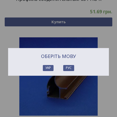
51.69
грн.
Купить
ОБЕРІТЬ МОВУ
УКР
РУС