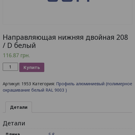
Направляющая нижняя двойная 208
/ D белый
116.87
грн.
Количество
Купить
товара
Направляющая
Артикул:
1953
Категория:
Профиль алюминиевый (полимерное
нижняя
окрашивание белый RAL 9003 )
двойная
208
/
Детали
D
белый
Детали
Длина
5.8