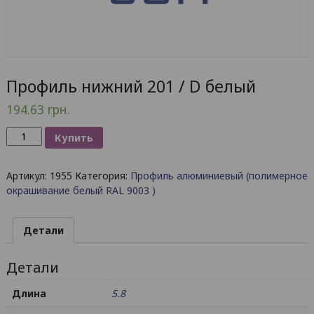
Профиль нижний 201 / D белый
194.63
грн.
Количество
Купить
товара
Профиль
Артикул:
1955
Категория:
Профиль алюминиевый (полимерное
нижний
окрашивание белый RAL 9003 )
201
/
D
Детали
белый
Детали
Длина
5.8