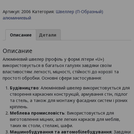
Швеллер
Артикул:
2006
Категория:
Швеллер (П-Образный)
алюминиевый
алюминиевый
10х10х1,5
/
AS
Описание
Детали
Описание
Алюмінієвий швелер (профіль у формі літери «U»)
використовується в багатьох галузях завдяки своїм
властивостям: легкості, міцності, стійкості до корозії та
простоті обробки. Основні сфери застосування:
Будівництво
: Алюмінієвий швелер використовується для
створення каркасних конструкцій, армування стін, підлог
та стель, а також для монтажу фасадних систем і різних
кріплень.
Меблева промисловість
: Використовується для
виготовлення міцних, але легких каркасів для меблів,
таких як столи, стелажі, шафи.
Машинобудування та автомобілебудування
: Завдяки