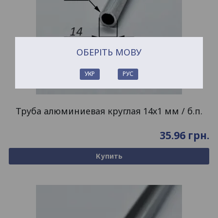
ОБЕРІТЬ МОВУ
УКР
РУС
Труба алюминиевая круглая 14х1 мм / б.п.
35.96
грн.
Купить