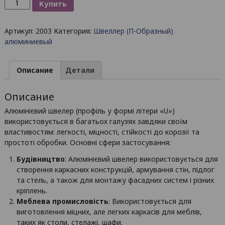
Количество
Купить
товара
Швеллер
Артикул:
2003
Категория:
Швеллер (П-Образный)
алюминиевый
алюминиевый
10х10х1,5
/
БП
Описание
Детали
Описание
Алюмінієвий швелер (профіль у формі літери «U»)
використовується в багатьох галузях завдяки своїм
властивостям: легкості, міцності, стійкості до корозії та
простоті обробки. Основні сфери застосування:
Будівництво
: Алюмінієвий швелер використовується для
створення каркасних конструкцій, армування стін, підлог
та стель, а також для монтажу фасадних систем і різних
кріплень.
Меблева промисловість
: Використовується для
виготовлення міцних, але легких каркасів для меблів,
таких як столи, стелажі, шафи.