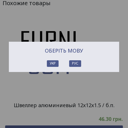
Похожие товары
ОБЕРІТЬ МОВУ
УКР
РУС
Швеллер алюминиевый 12х12х1.5 / б.п.
46.30
грн.