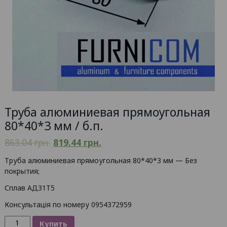
Труба алюминиевая прямоугольная
80*40*3 мм / б.п.
863.04
грн.
819.44
грн.
Труба алюминиевая прямоугольная 80*40*3 мм — Без
покрытия;
Сплав АД31Т5
Консультація по номеру 0954372959
Количество
Купить