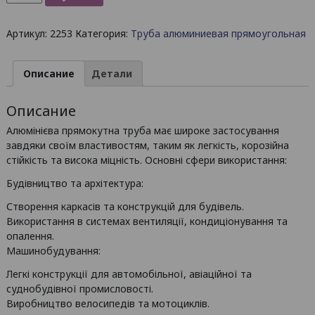
товара
Труба
Артикул:
2253
Категория:
Труба алюминиевая прямоугольная
алюминиевая
прямоугольная
80*40*3
Описание
Детали
мм
/
Описание
б.п.
Алюмінієва прямокутна труба має широке застосування
завдяки своїм властивостям, таким як легкість, корозійна
стійкість та висока міцність. Основні сфери використання:
Будівництво та архітектура:
Створення каркасів та конструкцій для будівель.
Використання в системах вентиляції, кондиціонування та
опалення.
Машинобудування:
Легкі конструкції для автомобільної, авіаційної та
суднобудівної промисловості.
Виробництво велосипедів та мотоциклів.