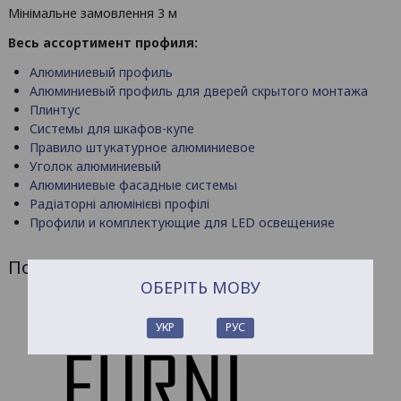
Мінімальне замовлення 3 м
Весь ассортимент профиля:
Алюминиевый профиль
Алюминиевый профиль для дверей скрытого монтажа
Плинтус
Системы для шкафов-купе
Правило штукатурное алюминиевое
Уголок алюминиевый
Алюминиевые фасадные системы
Радіаторні алюмінієві профілі
Профили и комплектующие для LED освещенияе
Похожие товары
ОБЕРІТЬ МОВУ
УКР
РУС