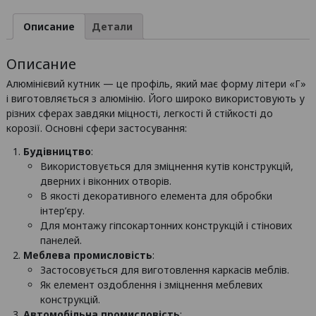
10х10х1
/
Описание
Детали
б.п.
Описание
Алюмінієвий кутник — це профіль, який має форму літери «Г»
і виготовляється з алюмінію. Його широко використовують у
різних сферах завдяки міцності, легкості й стійкості до
корозії. Основні сфери застосування:
Будівництво
:
Використовується для зміцнення кутів конструкцій,
дверних і віконних отворів.
В якості декоративного елемента для обробки
інтер’єру.
Для монтажу гіпсокартонних конструкцій і стінових
панелей.
Меблева промисловість
:
Застосовується для виготовлення каркасів меблів.
Як елемент оздоблення і зміцнення меблевих
конструкцій.
Автомобільна промисловість
: