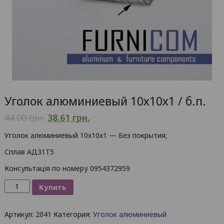
Уголок алюминиевый 10х10х1 / б.п.
44.00
грн.
38.61
грн.
Уголок алюминиевый 10х10х1 — Без покрытия;
Сплав АД31Т5
Консультація по номеру 0954372959
Количество
Купить
товара
Уголок
Артикул:
2041
Категория:
Уголок алюминиевый
алюминиевый