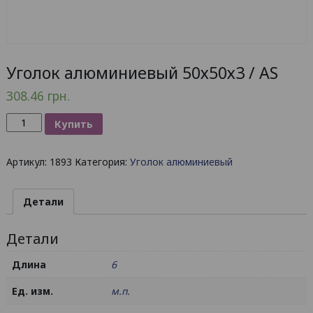
Уголок алюминиевый 50х50х3 / AS
308.46
грн.
Количество
Купить
товара
Уголок
Артикул:
1893
Категория:
Уголок алюминиевый
алюминиевый
50х50х3
/
Детали
AS
Детали
Длина
6
Ед. изм.
м.п.