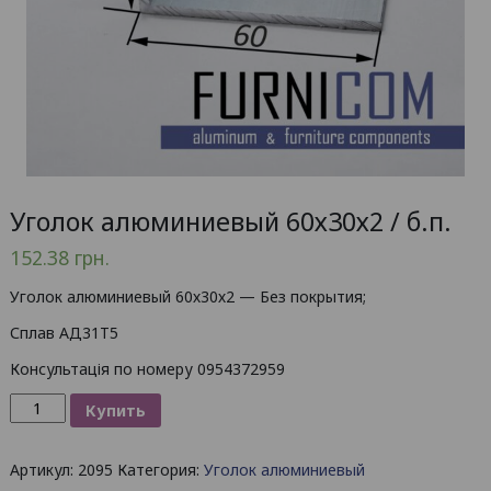
Уголок алюминиевый 60х30х2 / б.п.
152.38
грн.
Уголок алюминиевый 60х30х2 — Без покрытия;
Сплав АД31Т5
Консультація по номеру 0954372959
Количество
Купить
товара
Уголок
Артикул:
2095
Категория:
Уголок алюминиевый
алюминиевый