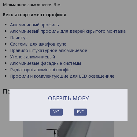
Мінімальне замовлення 3 м
Весь ассортимент профиля:
Алюминиевый профиль
Алюминиевый профиль для дверей скрытого монтажа
Плинтус
Системы для шкафов-купе
Правило штукатурное алюминиевое
Уголок алюминиевый
Алюминиевые фасадные системы
Радіаторні алюмінієві профілі
Профили и комплектующие для LED освещенияе
Похожие товары
ОБЕРІТЬ МОВУ
УКР
РУС