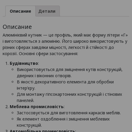
60х30х2
/
Описание
Детали
б.п.
Описание
Алюмінієвий кутник — це профіль, який має форму літери «Г»
і виготовляється з алюмінію. Його широко використовують у
різних сферах завдяки міцності, легкості й стійкості до
корозії. Основні сфери застосування:
Будівництво
:
Використовується для зміцнення кутів конструкцій,
дверних і віконних отворів.
В якості декоративного елемента для обробки
інтер’єру.
Для монтажу гіпсокартонних конструкцій і стінових
панелей.
Меблева промисловість
:
Застосовується для виготовлення каркасів меблів.
Як елемент оздоблення і зміцнення меблевих
конструкцій.
Автомобільна промисловість
: